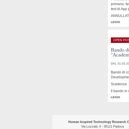
primaria: f
test di App
ANNULLATO
LEGGI
OPEN POS
Bando di
“Academi
DAL 31.03.2
Bando di co
Developme
Scadenza: 
Il bando in
LEGGI
Human Inspired Technology Research C
Via Luzzatti, 4 - 35121 Padova