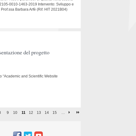
o: 2105-0010-1463-2019 Intervento: Sviluppo e
co Prof.ssa Barbara Arfè (Rif. HIT 2021B04)
sentazione del progetto
to “Academic and Scientific Website
8
9
10
11
12
13
14
15
…