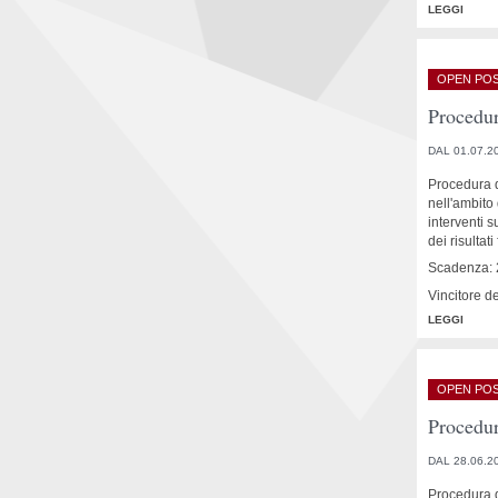
LEGGI
OPEN POS
Procedur
DAL 01.07.2
Procedura d
nell'ambito
interventi 
dei risultati
Scadenza: 
Vincitore d
LEGGI
OPEN POS
Procedur
DAL 28.06.2
Procedura di