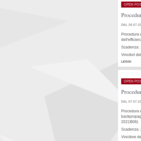
OPEN POS
Procedur
DAL 26.07.2
Procedura d
dell'effici
Scadenza: 
Vincitori d
LEGGI
OPEN POS
Procedur
DAL 07.07.2
Procedura di
backpropaga
2021B06)
Scadenza: 
Vincitore d