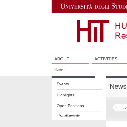
Jump
to
Navigation
ABOUT
ACTIVITIES
Vai
al
Home
›
contenuto
Vai
al
Events
News 
contenuto
Highlights
Open Positions
EV
> Vai all'archivio