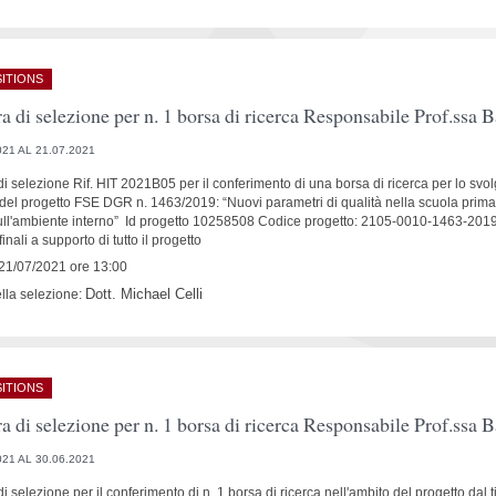
ITIONS
a di selezione per n. 1 borsa di ricerca Responsabile Prof.ssa
021 AL 21.07.2021
i selezione Rif. HIT 2021B05 per il conferimento di una borsa di ricerca per lo svolgi
 del progetto FSE DGR n. 1463/2019: “Nuovi parametri di qualità nella scuola primar
sull'ambiente interno” Id progetto 10258508 Codice progetto: 2105-0010-1463-2019 In
 finali a supporto di tutto il progetto
21/07/2021 ore 13:00
Dott. Michael Celli
ella selezione:
ITIONS
a di selezione per n. 1 borsa di ricerca Responsabile Prof.ssa
021 AL 30.06.2021
 selezione per il conferimento di n. 1 borsa di ricerca nell'ambito del progetto dal t