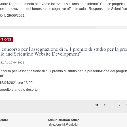
avorire l'apprendimento attraverso interventi sull'ambiente interno” Codice progett
 per la rilevazione del benessere e cognitive effort in aula - Responsabile Scientifi
 IL 29/06/2021
ITIONS
 concorso per l'assegnazione di n. 1 premio di studio per la pre
c and Scientific Website Development”
021 AL 15.04.2021
ncorso per l'assegnazione di n. 1 premio di studio per la presentazione del proget
nt”
15/04/2021 ore 13:00
 oggetto è andato deserto
…
7
entre
Administration office
direzione.hit@unipd.it