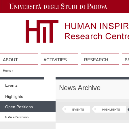
Jump
to
Navigation
ABOUT
ACTIVITIES
RESEARCH
B
Vai
al
Home
›
contenuto
Vai
al
Events
News Archive
contenuto
Highlights
Open Positions
EVENTS
HIGHLIGHTS
> Vai all'archivio