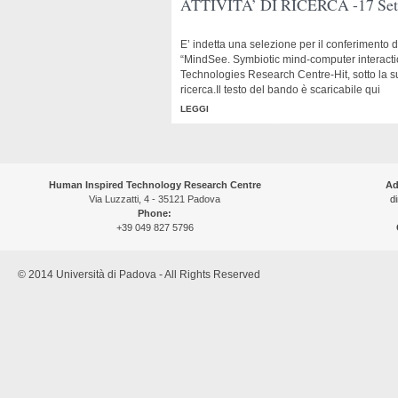
ATTIVITA’ DI RICERCA -17 Set
E’ indetta una selezione per il conferimento di
“MindSee. Symbiotic mind-computer interactio
Technologies Research Centre-Hit, sotto la su
ricerca.Il testo del bando è scaricabile qui
LEGGI
Human Inspired Technology Research Centre
Ad
Via Luzzatti, 4 - 35121 Padova
di
Phone:
+39 049 827 5796
© 2014 Università di Padova - All Rights Reserved