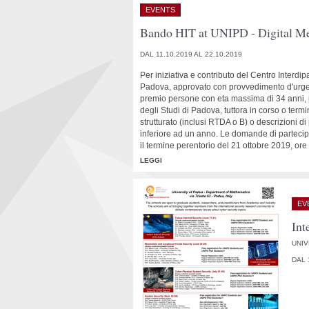
EVENTS
Bando HIT at UNIPD - Digital Me
DAL 11.10.2019 AL 22.10.2019
Per iniziativa e contributo del Centro Interd
Padova, approvato con provvedimento d'urgenz
premio persone con eta massima di 34 anni, isc
degli Studi di Padova, tuttora in corso o ter
strutturato (inclusi RTDA o B) o descrizioni di
inferiore ad un anno. Le domande di partecip
il termine perentorio del 21 ottobre 2019, ore
LEGGI
EV
Int
UNIV
DAL 