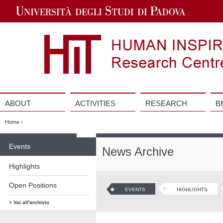
Jump
to
Navigation
ABOUT
ACTIVITIES
RESEARCH
B
Vai
al
Home
›
contenuto
Vai
al
Events
News Archive
contenuto
Highlights
Open Positions
EVENTS
HIGHLIGHTS
> Vai all'archivio