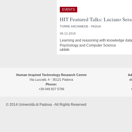
EVENTS
HIT Featured Talks: Luciano Sera
TORRE ARCHIMEDE - PADUA
08.12.2016
Learning and reasoning with knowledge data: A
Psychology and Computer Science
LEGGI
Human Inspired Technology Research Centre
Ad
Via Luzzatti, 4 - 35121 Padova
di
Phone:
+39 049 827 5796
© 2014 Università di Padova - All Rights Reserved