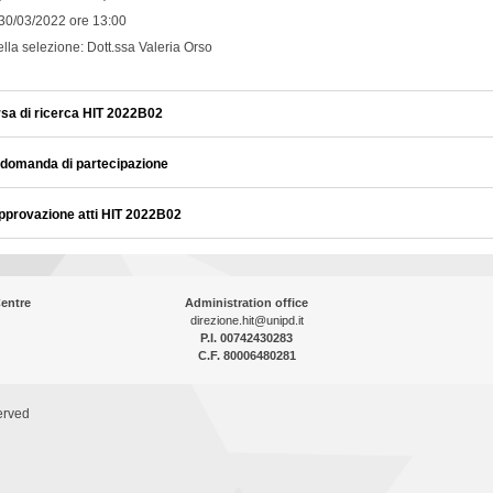
30/03/2022 ore 13:00
ella selezione: Dott.ssa Valeria Orso
sa di ricerca HIT 2022B02
 domanda di partecipazione
pprovazione atti HIT 2022B02
entre
Administration office
direzione.hit@unipd.it
P.I. 00742430283
C.F. 80006480281
erved