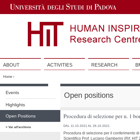
Jump
to
Navigation
ABOUT
ACTIVITIES
RESEARCH
B
Vai
al
Home
›
contenuto
Vai
al
Events
Open positions
contenuto
Highlights
Procedura di selezione per n. 1 b
Open Positions
DAL 11.10.2021 AL 26.10.2021
> Vai all'archivio
Procedura di selezione per il conferimento di 
Scientifico Prof. Luciano Gamberini (Rif. HI